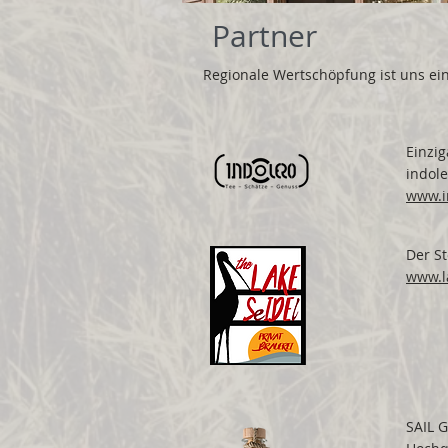
Partner
Regionale Wertschöpfung ist uns ei
Einzi
indol
www.i
Der St
www.l
SAIL G