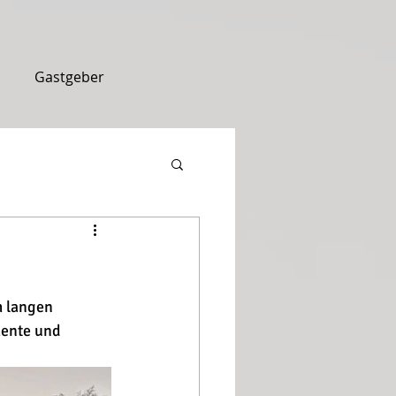
Gastgeber
m langen 
mente und 