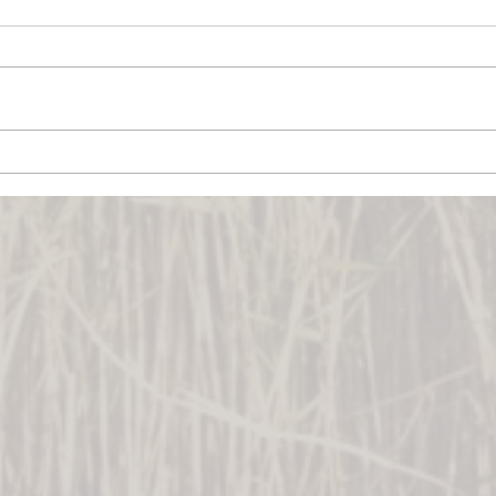
Neus
Der Storch bringt das Bier